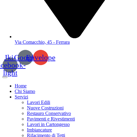
Via Comacchio, 45 - Ferrara
Jki-
Google
Envelope
acebook-
light
Home
Chi Siamo
Servizi
Lavori Edili
Nuove Costruzioni
Restauro Conservativo
Pavimenti e Rivestimenti
Lavori in Cartongesso
Imbiancature
Rifacimento di Tetti